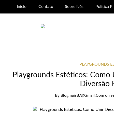
Início
Contato
Sobre Nós
Política P
PLAYGROUNDS E 
Playgrounds Estéticos: Como
Diversão 
By
Blogmais87@gmail.com
on
s